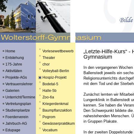
„Letzte-Hilfe-Kurs“ -
Home
Vorlesewettbewerb
Gymnasium
Entstehung
Theater
175-Jahre
chor
In den vergangenen Wochen 
Aktivitäten
Volleyball-Berlin
Ballenstedt jeweils ein sech
Projekte-AGs
Hospiz-Projekt
Religionsunterrichts durchg
mit dem Tod und der Sterbehi
Vertrauenslehrer
Bodetal-5
Galerien
Halle-5b
Zunächst lernten wir Mitarbe
Unterricht/Termine
Zoo-6a
Lungenklinik in Ballenstedt u
Vertretungsplan
Kriegerdenkmal
kennen. Sie haben die Verans
Studienplaetze
Baumpflanzaktion
Den Schwerpunkt bildete die
nahestehenden Menschen. Übe
Foerderverein
Pogrom
in Gruppen Plakate.
Jahrbuch-AG
Gewässerpraktikum
Edupage
Vocatium
In der zweiten Doppelstunde 