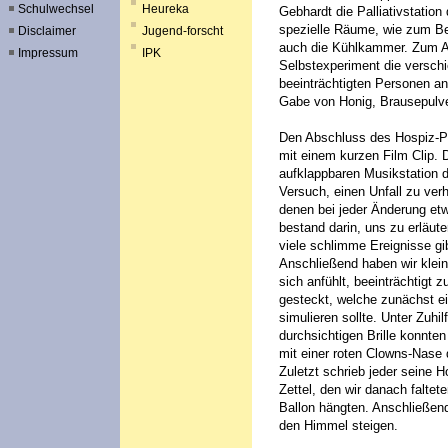
Schulwechsel
Heureka
Gebhardt die Palliativstation
spezielle Räume, wie zum Be
Disclaimer
Jugend-forscht
auch die Kühlkammer. Zum Ab
Impressum
IPK
Selbstexperiment die versch
beeinträchtigten Personen an
Gabe von Honig, Brausepulv
Den Abschluss des Hospiz-Pr
mit einem kurzen Film Clip. D
aufklappbaren Musikstation 
Versuch, einen Unfall zu verh
denen bei jeder Änderung et
bestand darin, uns zu erläute
viele schlimme Ereignisse gib
Anschließend haben wir klein
sich anfühlt, beeinträchtigt 
gesteckt, welche zunächst e
simulieren sollte. Unter Zuh
durchsichtigen Brille konnten
mit einer roten Clowns-Nase
Zuletzt schrieb jeder seine 
Zettel, den wir danach faltet
Ballon hängten. Anschließen
den Himmel steigen.